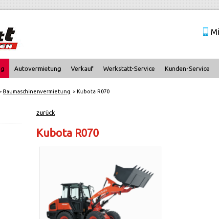
Mi
ng
Autovermietung
Verkauf
Werkstatt-Service
Kunden-Service
Baumaschinenvermietung
Kubota R070
zurück
Kubota R070